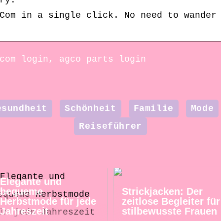
ry.
Com in a single click. No need to wander
com login, agco parts login
esundheit
Schönheit
Familie
Mode
Reiseführer
Elegante und
bequeme
Strickjacken: Der
Herbstmode für jede
zeitlose Begleiter für
Jahreszeit
stilbewusste Frauen