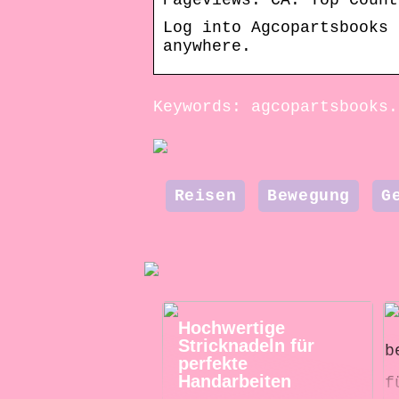
Pageviews. CA. Top Count
Log into Agcopartsbooks 
anywhere.
Keywords: agcopartsbooks.
Reisen
Bewegung
G
Hochwertige
Stricknadeln für
perfekte
Handarbeiten