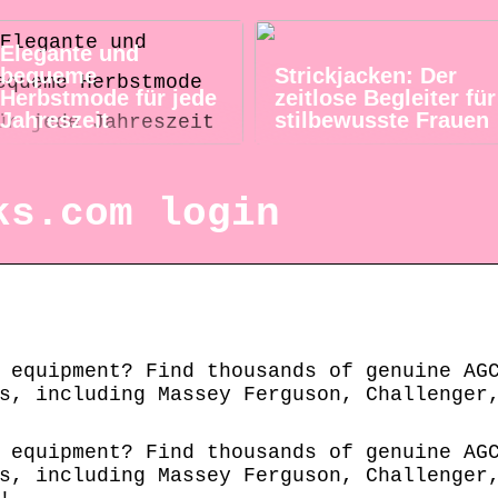
Elegante und
bequeme
Strickjacken: Der
Herbstmode für jede
zeitlose Begleiter für
Jahreszeit
stilbewusste Frauen
ks.com login
 equipment? Find thousands of genuine AG
s, including Massey Ferguson, Challenger
 equipment? Find thousands of genuine AG
s, including Massey Ferguson, Challenger