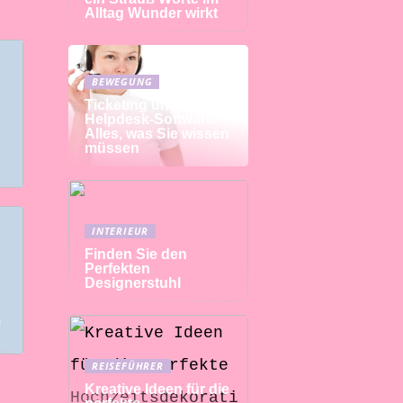
Alltag Wunder wirkt
BEWEGUNG
Ticketing und
Helpdesk-Software:
Alles, was Sie wissen
müssen
INTERIEUR
Finden Sie den
Perfekten
Designerstuhl
m
REISEFÜHRER
Kreative Ideen für die