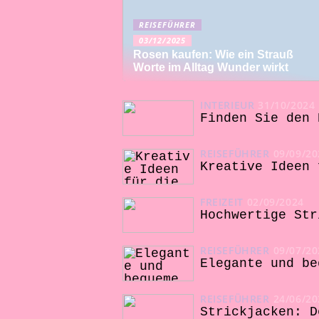
REISEFÜHRER
03/12/2025
Rosen kaufen: Wie ein Strauß
Worte im Alltag Wunder wirkt
INTERIEUR
31/10/2024
Finden Sie den 
REISEFÜHRER
09/09/20
Kreative Ideen 
FREIZEIT
02/09/2024
Hochwertige Str
REISEFÜHRER
09/07/20
Elegante und be
REISEFÜHRER
24/06/20
Strickjacken: D