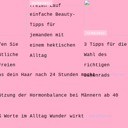
25/02/2022
freien Lauf
einfache Beauty-
Tipps für
22/02/2022
jemanden mit
fen Sie
3 Tipps für die
einem hektischen
ütliche
Wahl des
Alltag
Freien
richtigen
Reiseführer
as dein Haar nach 24 Stunden macht
Damenrads
ützung der Hormonbalance bei Männern ab 40
Reiseführer
ß Worte im Alltag Wunder wirkt