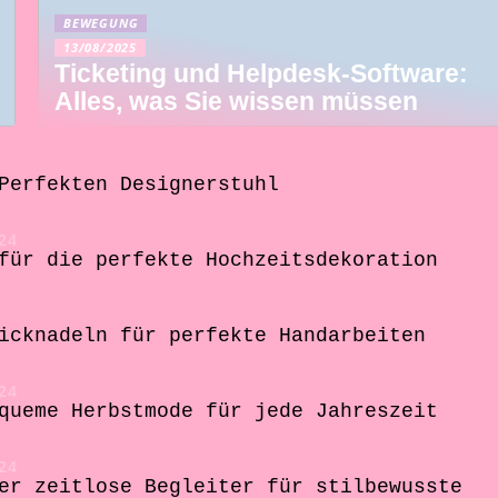
BEWEGUNG
13/08/2025
Ticketing und Helpdesk-Software:
Alles, was Sie wissen müssen
Perfekten Designerstuhl
24
für die perfekte Hochzeitsdekoration
icknadeln für perfekte Handarbeiten
24
queme Herbstmode für jede Jahreszeit
24
er zeitlose Begleiter für stilbewusste