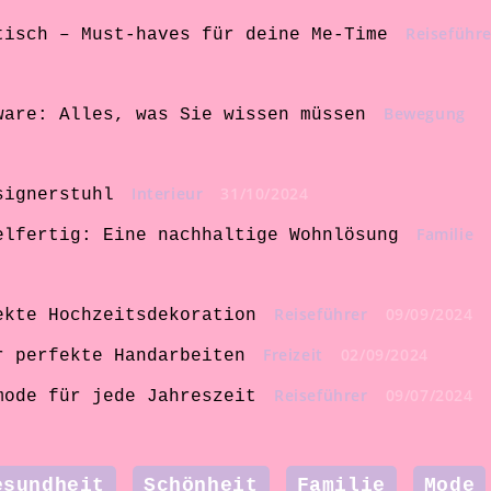
Reiseführe
tisch – Must-haves für deine Me-Time
Bewegung
ware: Alles, was Sie wissen müssen
Interieur
31/10/2024
signerstuhl
Familie
elfertig: Eine nachhaltige Wohnlösung
Reiseführer
09/09/2024
ekte Hochzeitsdekoration
Freizeit
02/09/2024
r perfekte Handarbeiten
Reiseführer
09/07/2024
mode für jede Jahreszeit
esundheit
Schönheit
Familie
Mode