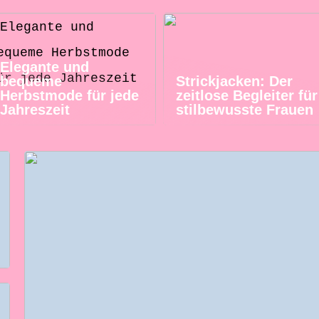
Elegante und
bequeme
Strickjacken: Der
Herbstmode für jede
zeitlose Begleiter für
Jahreszeit
stilbewusste Frauen