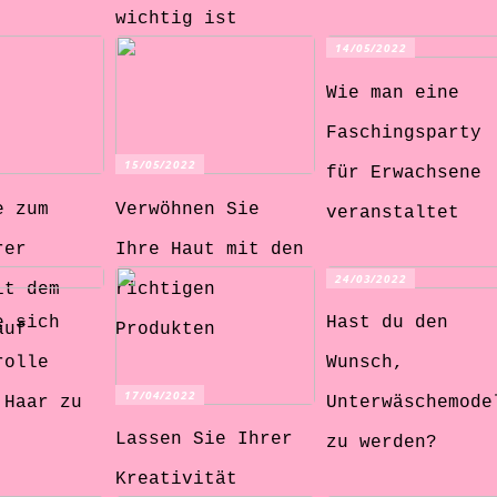
wichtig ist
14/05/2022
Wie man eine
Faschingsparty
15/05/2022
für Erwachsene
e zum
Verwöhnen Sie
veranstaltet
rer
Ihre Haut mit den
24/03/2022
it dem
richtigen
e sich
Hast du den
auf
Produkten
rolle
Wunsch,
17/04/2022
 Haar zu
Unterwäschemode
Lassen Sie Ihrer
zu werden?
Kreativität