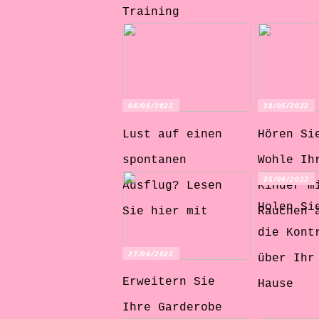
Training
06/06/2022
28/05/2022
Lust auf einen
Hören Si
spontanen
Wohle Ih
25/04/2022
Ausflug? Lesen
Kinder m
Holen Si
Sie hier mit
Rauchen 
die Kont
27/04/2022
über Ihr
Erweitern Sie
Hause
Ihre Garderobe