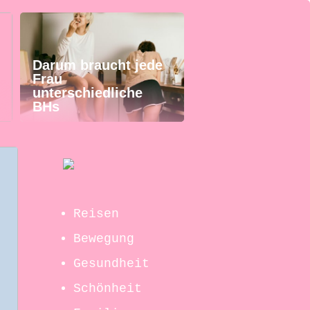
Darum braucht jede
Frau
unterschiedliche
BHs
Reisen
Bewegung
Gesundheit
Schönheit