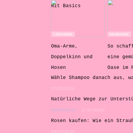
mit Basics
13/03/2022
04/03/2022
Oma-Arme,
So schaf
Doppelkinn und
eine gem
Hosen
Oase im 
Wähle Shampoo danach aus, w
27/02/2026
Natürliche Wege zur Unterst
Reiseführer
21/01/2026
Rosen kaufen: Wie ein Strau
03/12/2025