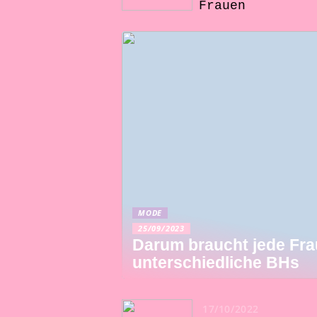
Frauen
MODE
25/09/2023
Darum braucht jede Fra
unterschiedliche BHs
17/10/2022