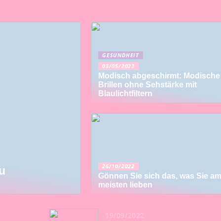
GESUNDHEIT
03/05/2023
Modisch abgeschirmt: Modische
Brillen ohne Sehstärke mit
Blaulichtfiltern
26/10/2022
u
Gönnen Sie sich das, was Sie a
meisten lieben
19/09/2022