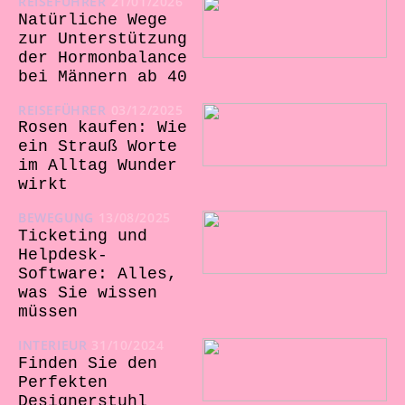
REISEFÜHRER
21/01/2026
Natürliche Wege
zur Unterstützung
der Hormonbalance
bei Männern ab 40
REISEFÜHRER
03/12/2025
Rosen kaufen: Wie
ein Strauß Worte
im Alltag Wunder
wirkt
BEWEGUNG
13/08/2025
Ticketing und
Helpdesk-
Software: Alles,
was Sie wissen
müssen
INTERIEUR
31/10/2024
Finden Sie den
Perfekten
Designerstuhl