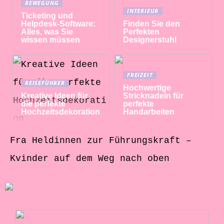
BEWEGUNG
INTERIEUR
Ticketing und
Helpdesk-Software:
Finden Sie den
Alles, was Sie
Perfekten
wissen müssen
Designerstuhl
FREIZEIT
REISEFÜHRER
Hochwertige
Kreative Ideen für
Stricknadeln für
die perfekte
perfekte
Hochzeitsdekoration
Handarbeiten
Fra Heldinnen zur Führungskraft –
Kvinder auf dem Weg nach oben