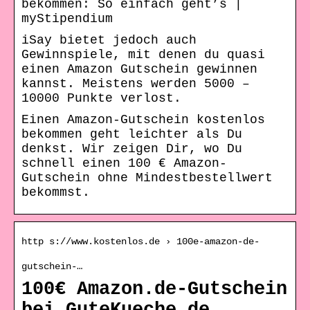
bekommen: So einfach geht’s |
myStipendium
iSay bietet jedoch auch
Gewinnspiele, mit denen du quasi
einen Amazon Gutschein gewinnen
kannst. Meistens werden 5000 –
10000 Punkte verlost.
Einen Amazon-Gutschein kostenlos
bekommen geht leichter als Du
denkst. Wir zeigen Dir, wo Du
schnell einen 100 € Amazon-
Gutschein ohne Mindestbestellwert
bekommst.
http s://www.kostenlos.de › 100e-amazon-de-
gutschein-…
100€ Amazon.de-Gutschein