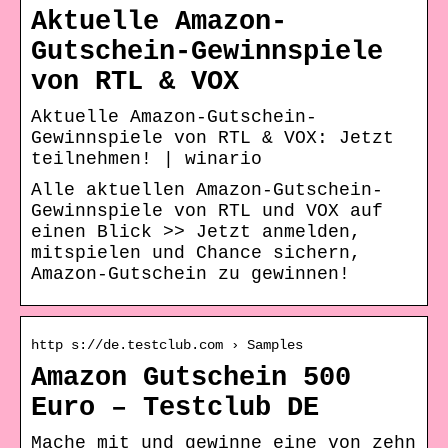
Aktuelle Amazon-
Gutschein-Gewinnspiele
von RTL & VOX
Aktuelle Amazon-Gutschein-
Gewinnspiele von RTL & VOX: Jetzt
teilnehmen! | winario
Alle aktuellen Amazon-Gutschein-
Gewinnspiele von RTL und VOX auf
einen Blick >> Jetzt anmelden,
mitspielen und Chance sichern,
Amazon-Gutschein zu gewinnen!
http s://de.testclub.com › Samples
Amazon Gutschein 500
Euro – Testclub DE
Mache mit und gewinne eine von zehn