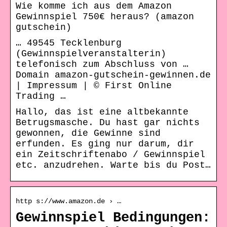
Wie komme ich aus dem Amazon
Gewinnspiel 750€ heraus? (amazon
gutschein)
… 49545 Tecklenburg
(Gewinnspielveranstalterin)
telefonisch zum Abschluss von …
Domain amazon-gutschein-gewinnen.de
| Impressum | © First Online
Trading …
Hallo, das ist eine altbekannte
Betrugsmasche. Du hast gar nichts
gewonnen, die Gewinne sind
erfunden. Es ging nur darum, dir
ein Zeitschriftenabo / Gewinnspiel
etc. anzudrehen. Warte bis du Post…
http s://www.amazon.de › …
Gewinnspiel Bedingungen: