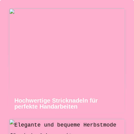
Hochwertige Stricknadeln für
perfekte Handarbeiten