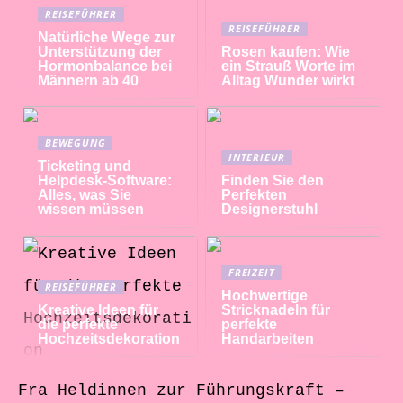
REISEFÜHRER
REISEFÜHRER
Natürliche Wege zur
Unterstützung der
Rosen kaufen: Wie
Hormonbalance bei
ein Strauß Worte im
Männern ab 40
Alltag Wunder wirkt
BEWEGUNG
INTERIEUR
Ticketing und
Helpdesk-Software:
Finden Sie den
Alles, was Sie
Perfekten
wissen müssen
Designerstuhl
FREIZEIT
REISEFÜHRER
Hochwertige
Kreative Ideen für
Stricknadeln für
die perfekte
perfekte
Hochzeitsdekoration
Handarbeiten
Fra Heldinnen zur Führungskraft –