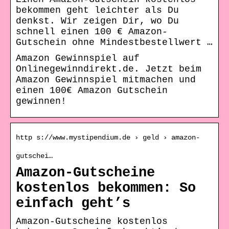
bekommen geht leichter als Du
denkst. Wir zeigen Dir, wo Du
schnell einen 100 € Amazon-
Gutschein ohne Mindestbestellwert …
Amazon Gewinnspiel auf
Onlinegewinndirekt.de. Jetzt beim
Amazon Gewinnspiel mitmachen und
einen 100€ Amazon Gutschein
gewinnen!
http s://www.mystipendium.de › geld › amazon-
gutschei…
Amazon-Gutscheine
kostenlos bekommen: So
einfach geht’s
Amazon-Gutscheine kostenlos