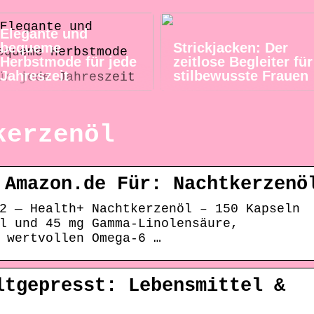
Elegante und
bequeme
Strickjacken: Der
Herbstmode für jede
zeitlose Begleiter für
Jahreszeit
stilbewusste Frauen
kerzenöl
 Amazon.de Für: Nachtkerzenö
2 — Health+ Nachtkerzenöl – 150 Kapseln
l und 45 mg Gamma-Linolensäure,
 wertvollen Omega-6 …
ltgepresst: Lebensmittel &