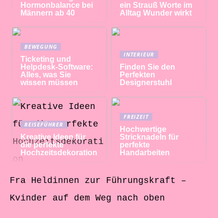
Hormonbalance bei
ein Strauß Worte im
Männern ab 40
Alltag Wunder wirkt
BEWEGUNG
INTERIEUR
Ticketing und
Helpdesk-Software:
Finden Sie den
Alles, was Sie
Perfekten
wissen müssen
Designerstuhl
FREIZEIT
REISEFÜHRER
Hochwertige
Kreative Ideen für
Stricknadeln für
die perfekte
perfekte
Hochzeitsdekoration
Handarbeiten
Fra Heldinnen zur Führungskraft –
Kvinder auf dem Weg nach oben