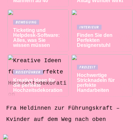
Männern ab 40
Alltag Wunder wirkt
BEWEGUNG
INTERIEUR
Ticketing und
Helpdesk-Software:
Finden Sie den
Alles, was Sie
Perfekten
wissen müssen
Designerstuhl
FREIZEIT
REISEFÜHRER
Hochwertige
Kreative Ideen für
Stricknadeln für
die perfekte
perfekte
Hochzeitsdekoration
Handarbeiten
Fra Heldinnen zur Führungskraft –
Kvinder auf dem Weg nach oben