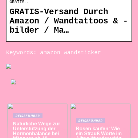
GRATIS-…
GRATIS-Versand Durch
Amazon / Wandtattoos & -
bilder / Ma…
Keywords: amazon wandsticker
REISEFÜHRER
REISEFÜHRER
Natürliche Wege zur
Unterstützung der
Rosen kaufen: Wie
Hormonbalance bei
ein Strauß Worte im