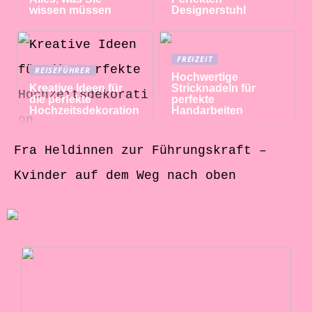
wissen müssen
Designerstuhl
FREIZEIT
REISEFÜHRER
Hochwertige
Kreative Ideen für
Stricknadeln für
die perfekte
perfekte
Hochzeitsdekoration
Handarbeiten
Fra Heldinnen zur Führungskraft –
Kvinder auf dem Weg nach oben