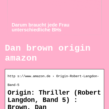
Darum braucht jede Frau
unterschiedliche BHs
Dan brown origin
amazon
http s://www.amazon.de › Origin-Robert-Langdon-
Band-5
Origin: Thriller (Robert
Langdon, Band 5) :
Brown, Dan