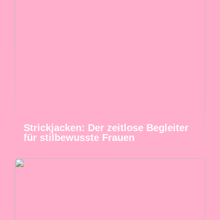
Strickjacken: Der zeitlose Begleiter
für stilbewusste Frauen