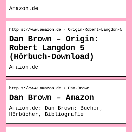
Amazon.de
http s://www.amazon.de › Origin-Robert-Langdon-5
Dan Brown – Origin:
Robert Langdon 5
(Hörbuch-Download)
Amazon.de
http s://www.amazon.de › Dan-Brown
Dan Brown – Amazon
Amazon.de: Dan Brown: Bücher,
Hörbücher, Bibliografie