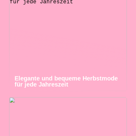
Elegante und bequeme Herbstmode
für jede Jahreszeit