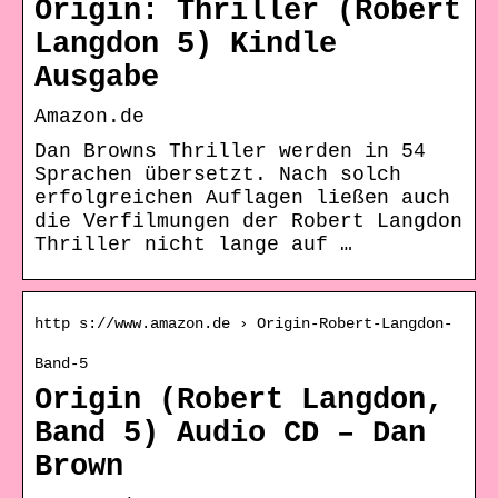
Origin: Thriller (Robert
Langdon 5) Kindle
Ausgabe
Amazon.de
Dan Browns Thriller werden in 54
Sprachen übersetzt. Nach solch
erfolgreichen Auflagen ließen auch
die Verfilmungen der Robert Langdon
Thriller nicht lange auf …
http s://www.amazon.de › Origin-Robert-Langdon-
Band-5
Origin (Robert Langdon,
Band 5) Audio CD – Dan
Brown