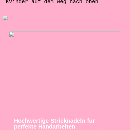
Kvinder auf dem Weg nach oben
Hochwertige Stricknadeln für
perfekte Handarbeiten