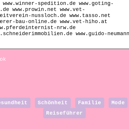
 www.winner-spedition.de www.goting-
.de www.prowin.net www.vet-
eitverein-nussloch.de www.tasso.net
erer-bau-online.de www.vet-hiho.at
w.pferdeinternist-nrw.de
.schneiderimmobilien.de www.guido-neuman
ok
esundheit
Schönheit
Familie
Mode
Reiseführer