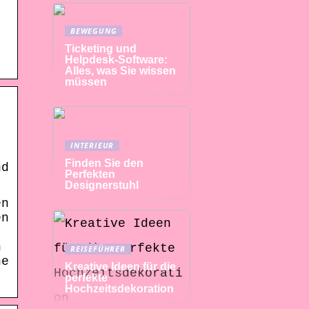
BEWEGUNG
Ticketing und
Helpdesk-Software:
Alles, was Sie wissen
müssen
INTERIEUR
Finden Sie den
nd
Perfekten
Designerstuhl
en
en
n
REISEFÜHRER
ne
Kreative Ideen für die
perfekte
Hochzeitsdekoration