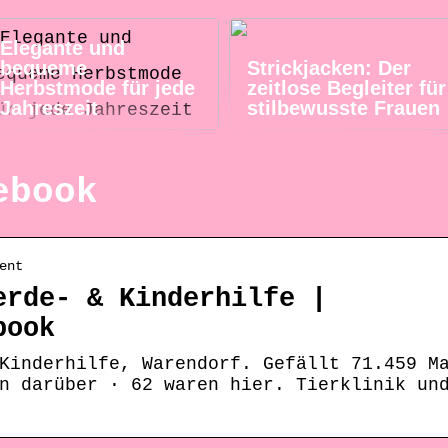
Elegante und
bequeme
Strickjacken: Der
Herbstmode für jede
zeitlose Begleiter für
Jahreszeit
stilbewusste Frauen
ebook
ent
erde- & Kinderhilfe |
book
Kinderhilfe, Warendorf. Gefällt 71.459 M
n darüber · 62 waren hier. Tierklinik un