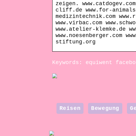
zeigen. www.catdogev.com
cliff.de www.for-animals
medizintechnik.com www.r
www.virbac.com www.schwo
www.atelier-klemke.de ww
www.noesenberger.com www
stiftung.org
Keywords: equiwent facebo
Reisen
Bewegung
G