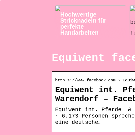
Hochwertige
Stricknadeln für
perfekte
Handarbeiten
Equiwent fac
http s://www.facebook.com › Equiw
Equiwent int. Pf
Warendorf – Face
Equiwent int. Pferde- & 
· 6.173 Personen spreche
eine deutsche…