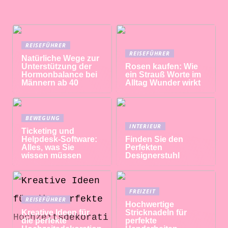
REISEFÜHRER
REISEFÜHRER
Natürliche Wege zur
Unterstützung der
Rosen kaufen: Wie
Hormonbalance bei
ein Strauß Worte im
Männern ab 40
Alltag Wunder wirkt
BEWEGUNG
INTERIEUR
Ticketing und
Helpdesk-Software:
Finden Sie den
Alles, was Sie
Perfekten
wissen müssen
Designerstuhl
FREIZEIT
REISEFÜHRER
Hochwertige
Kreative Ideen für
Stricknadeln für
die perfekte
perfekte