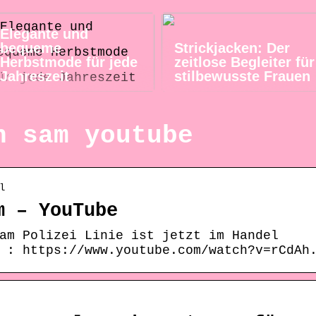
Elegante und
bequeme
Strickjacken: Der
Herbstmode für jede
zeitlose Begleiter für
Jahreszeit
stilbewusste Frauen
n sam youtube
l
m – YouTube
am Polizei Linie ist jetzt im Handel
 : https://www.youtube.com/watch?v=rCdAh