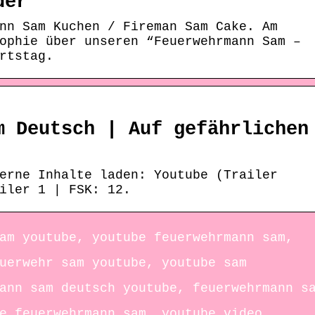
der
nn Sam Kuchen / Fireman Sam Cake. Am
ophie über unseren “Feuerwehrmann Sam –
rtstag.
m Deutsch | Auf gefährlichen
erne Inhalte laden: Youtube (Trailer
iler 1 | FSK: 12.
am youtube, youtube feuerwehrmann sam,
uerwehr sam youtube, youtube sam
ann sam deutsch youtube, feuerwehrmann s
e feuerwehrmann sam, youtube video