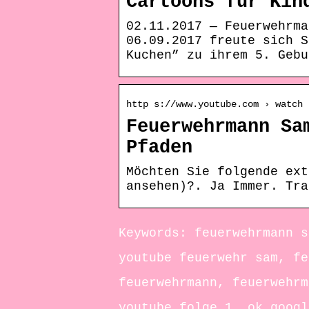
Cartoons für Kin
02.11.2017 — Feuerwehrma
06.09.2017 freute sich S
Kuchen” zu ihrem 5. Gebu
http s://www.youtube.com › watch
Feuerwehrmann Sa
Pfaden
Möchten Sie folgende ext
ansehen)?. Ja Immer. Tra
Keywords: feuerwehrmann s
youtube feuerwehr sam, fe
feuerwehrmann, feuerwehrm
youtube folge 1, ok googl