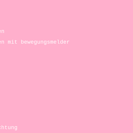
en
en mit bewegungsmelder
chtung