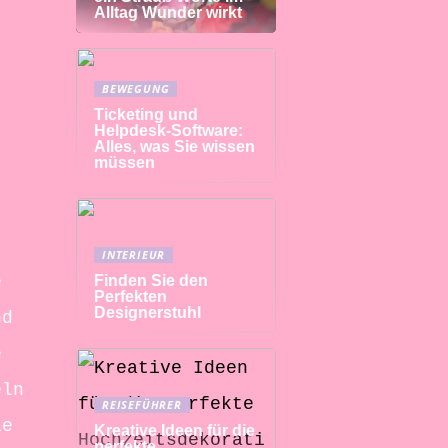
Alltag Wunder wirkt
BEWEGUNG
Ticketing und
Helpdesk-Software:
Alles, was Sie wissen
müssen
INTERIEUR
Finden Sie den
e
Perfekten
Designerstuhl
nd
e
eln
REISEFÜHRER
ie
Kreative Ideen für die
perfekte