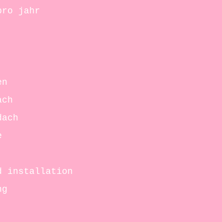
pro jahr
en
ach
dach
e
d installation
ng