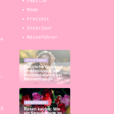
Familie
Mode
Freizeit
Interieur
Reiseführer
ne
REISEFÜHRER
Natürliche Wege zur
Unterstützung der
Hormonbalance bei
n,
Männern ab 40
REISEFÜHRER
ng
Rosen kaufen: Wie
ein Strauß Worte im