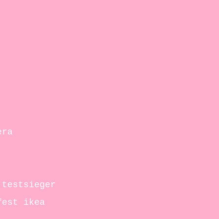
era
 testsieger
fest ikea