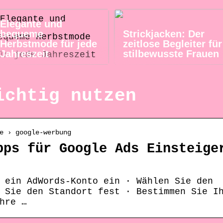
Elegante und
bequeme
Strickjacken: Der
Herbstmode für jede
zeitlose Begleiter für
Jahreszeit
stilbewusste Frauen
ichtig nutzen
e › google-werbung
pps für Google Ads Einsteige
 ein AdWords-Konto ein · Wählen Sie den
 Sie den Standort fest · Bestimmen Sie I
hre …