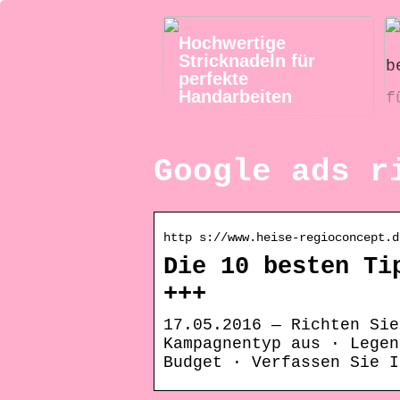
Hochwertige
Stricknadeln für
perfekte
Handarbeiten
Google ads r
http s://www.heise-regioconcept.d
Die 10 besten Ti
+++
17.05.2016 — Richten Sie
Kampagnentyp aus · Legen
Budget · Verfassen Sie I