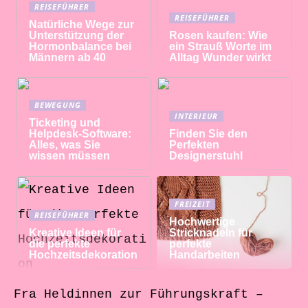
REISEFÜHRER
REISEFÜHRER
Natürliche Wege zur
Unterstützung der
Rosen kaufen: Wie
Hormonbalance bei
ein Strauß Worte im
Männern ab 40
Alltag Wunder wirkt
BEWEGUNG
INTERIEUR
Ticketing und
Helpdesk-Software:
Finden Sie den
Alles, was Sie
Perfekten
wissen müssen
Designerstuhl
FREIZEIT
REISEFÜHRER
Hochwertige
Kreative Ideen für
Stricknadeln für
die perfekte
perfekte
Hochzeitsdekoration
Handarbeiten
Fra Heldinnen zur Führungskraft –