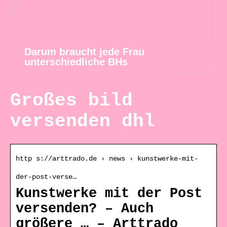
Darum braucht jede Frau
unterschiedliche BHs
Großes bild
versenden dhl
http s://arttrado.de › news › kunstwerke-mit-
der-post-verse…
Kunstwerke mit der Post
versenden? – Auch
größere … – Arttrado