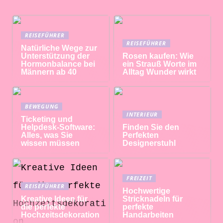
REISEFÜHRER
REISEFÜHRER
Natürliche Wege zur
Unterstützung der
Rosen kaufen: Wie
Hormonbalance bei
ein Strauß Worte im
Männern ab 40
Alltag Wunder wirkt
BEWEGUNG
INTERIEUR
Ticketing und
Helpdesk-Software:
Finden Sie den
Alles, was Sie
Perfekten
wissen müssen
Designerstuhl
FREIZEIT
REISEFÜHRER
Hochwertige
Kreative Ideen für
Stricknadeln für
die perfekte
perfekte
Hochzeitsdekoration
Handarbeiten