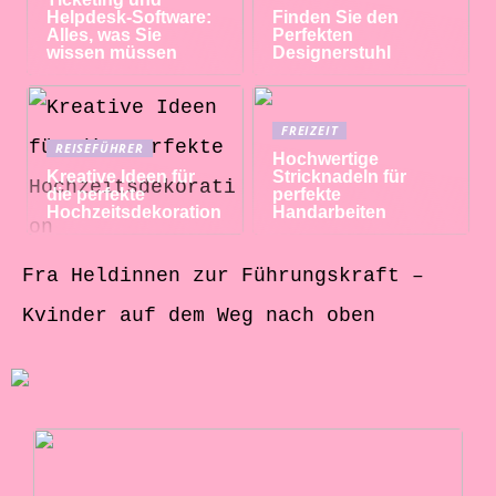
Helpdesk-Software:
Finden Sie den
Alles, was Sie
Perfekten
wissen müssen
Designerstuhl
FREIZEIT
REISEFÜHRER
Hochwertige
Kreative Ideen für
Stricknadeln für
die perfekte
perfekte
Hochzeitsdekoration
Handarbeiten
Fra Heldinnen zur Führungskraft –
Kvinder auf dem Weg nach oben