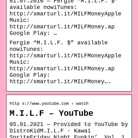
01.07.2016 — Fergie “M.I.L.F. $”
available nowiTunes:
http://smarturl.it/MILFMoneyApple
Music:
http://smarturl.it/MILFMoney.ap
Google Play: …
Fergie “M.I.L.F. $” available
nowiTunes:
http://smarturl.it/MILFMoneyApple
Music:
http://smarturl.it/MILFMoney.ap
Google Play:
http://smarturl.it/MILFMoney….
http s://www.youtube.com › watch
M.I.L.F – YouTube
05.01.2021 — Provided to YouTube by
DistroKidM.I.L.F · Kawai
SpriteFriday Night Funkin’, Vol. 1