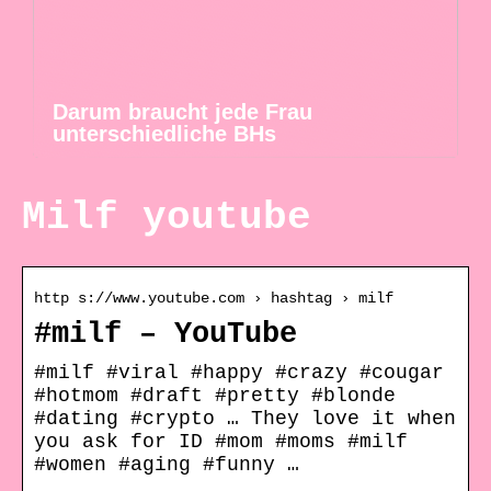
Darum braucht jede Frau
unterschiedliche BHs
Milf youtube
http s://www.youtube.com › hashtag › milf
#milf – YouTube
#milf #viral #happy #crazy #cougar
#hotmom #draft #pretty #blonde
#dating #crypto … They love it when
you ask for ID #mom #moms #milf
#women #aging #funny …