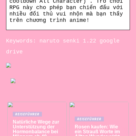
cooldown All Character) . Trò chơi
RPG này cho phép bạn chiến đấu với
nhiều đối thủ vui nhộn mà bạn thấy
trên chương trình anime!
Keywords: naruto senki 1.22 google
drive
REISEFÜHRER
REISEFÜHRER
Natürliche Wege zur
Unterstützung der
Rosen kaufen: Wie
Hormonbalance bei
ein Strauß Worte im