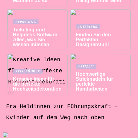
Männern ab 40
Alltag Wunder wirkt
BEWEGUNG
INTERIEUR
Ticketing und
Helpdesk-Software:
Finden Sie den
Alles, was Sie
Perfekten
wissen müssen
Designerstuhl
FREIZEIT
REISEFÜHRER
Hochwertige
Kreative Ideen für
Stricknadeln für
die perfekte
perfekte
Hochzeitsdekoration
Handarbeiten
Fra Heldinnen zur Führungskraft –
Kvinder auf dem Weg nach oben