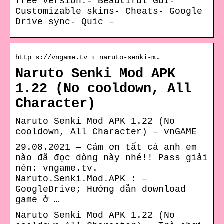
free version:- Beautiful GUI-
Customizable skins- Cheats- Google
Drive sync- Quic –
http s://vngame.tv › naruto-senki-m…
Naruto Senki Mod APK
1.22 (No cooldown, All
Character)
Naruto Senki Mod APK 1.22 (No
cooldown, All Character) – vnGAME
29.08.2021 — Cảm ơn tất cả anh em
nào đã đọc dòng này nhé!! Pass giải
nén: vngame.tv.
Naruto.Senki.Mod.APK : –
GoogleDrive; Hướng dẫn download
game ở …
Naruto Senki Mod APK 1.22 (No