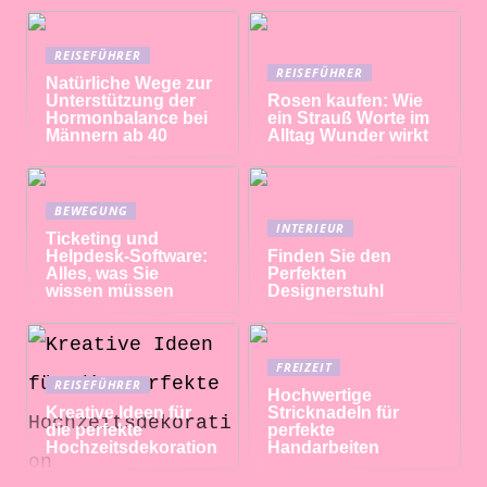
REISEFÜHRER
REISEFÜHRER
Natürliche Wege zur
Unterstützung der
Rosen kaufen: Wie
Hormonbalance bei
ein Strauß Worte im
Männern ab 40
Alltag Wunder wirkt
BEWEGUNG
INTERIEUR
Ticketing und
Helpdesk-Software:
Finden Sie den
Alles, was Sie
Perfekten
wissen müssen
Designerstuhl
FREIZEIT
REISEFÜHRER
Hochwertige
Kreative Ideen für
Stricknadeln für
die perfekte
perfekte
Hochzeitsdekoration
Handarbeiten