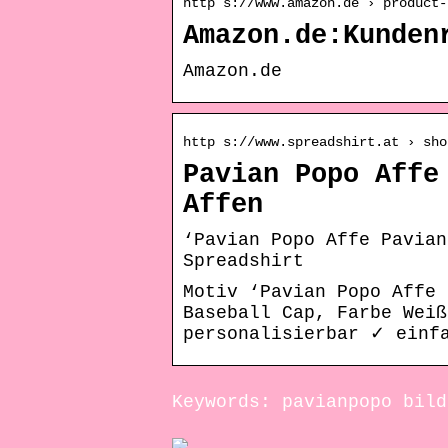
http s://www.amazon.de › product-
Amazon.de:Kunden
Amazon.de
http s://www.spreadshirt.at › sho
Pavian Popo Affe
Affen
‘Pavian Popo Affe Pavian
Spreadshirt
Motiv ‘Pavian Popo Affe 
Baseball Cap, Farbe Weiß
personalisierbar ✓ einf
Keywords: pavianpopo bild