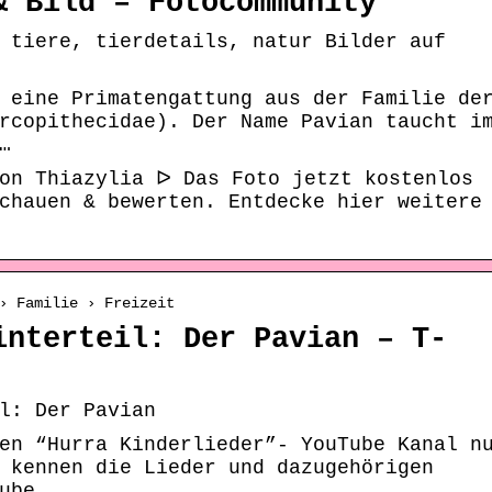
& Bild – Fotocommunity
 tiere, tierdetails, natur Bilder auf
 eine Primatengattung aus der Familie de
rcopithecidae). Der Name Pavian taucht i
…
von Thiazylia ᐅ Das Foto jetzt kostenlos
chauen & bewerten. Entdecke hier weitere
› Familie › Freizeit
interteil: Der Pavian – T-
l: Der Pavian
en “Hurra Kinderlieder”- YouTube Kanal n
 kennen die Lieder und dazugehörigen
ube …