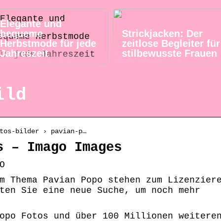
Elegante und
bequeme
Strickjacken: Der
Herbstmode für jede
zeitlose Begleiter für
Jahreszeit
stilbewusste Frauen
ild
tos-bilder › pavian-p…
s – Imago Images
O
m Thema Pavian Popo stehen zum Lizenzier
ten Sie eine neue Suche, um noch mehr
opo Fotos und über 100 Millionen weitere