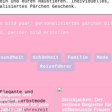
din und euren Haustieren. Individuelles,
alisiertes Pärchen Geschenk.
s bild paar, personalisiertes pärchen bi
d, partner bild erstellen
esundheit
Schönheit
Familie
Mode
Reiseführer
Elegante und
bequeme
Strickjacken: Der
Herbstmode für jede
zeitlose Begleiter für
Jahreszeit
stilbewusste Frauen