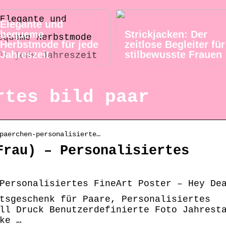
Elegante und
bequeme
Strickjacken: Der
Herbstmode für jede
zeitlose Begleiter für
Jahreszeit
stilbewusste Frauen
rtes bild paar
paerchen-personalisierte…
Frau) – Personalisiertes
Personalisiertes FineArt Poster – Hey De
tsgeschenk für Paare, Personalisiertes
ll Druck Benutzerdefinierte Foto Jahrest
ke …