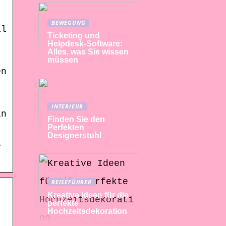
BEWEGUNG
al
Ticketing und
Helpdesk-Software:
:
Alles, was Sie wissen
müssen
en
INTERIEUR
in
Finden Sie den
Perfekten
Designerstuhl
e
REISEFÜHRER
Kreative Ideen für die
perfekte
Hochzeitsdekoration