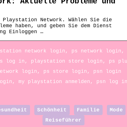
ork: Aktuelle Probleme und
 Playstation Network. Wählen Sie die
leme haben, und geben Sie dem Dienst
ng Einloggen …
station network login, ps network login,
s log in, playstation store login, ps pl
etwork login, ps store login, psn login
ogin, my playstation anmelden, psn log i
esundheit
Schönheit
Familie
Mode
Reiseführer