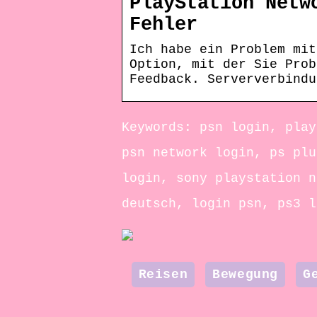
PlayStation Netw
Fehler
Ich habe ein Problem mit
Option, mit der Sie Prob
Feedback. Serververbindu
Keywords: psn login, play
psn network login, ps plu
login, sony playstation n
deutsch, login psn, ps3 l
Reisen
Bewegung
G