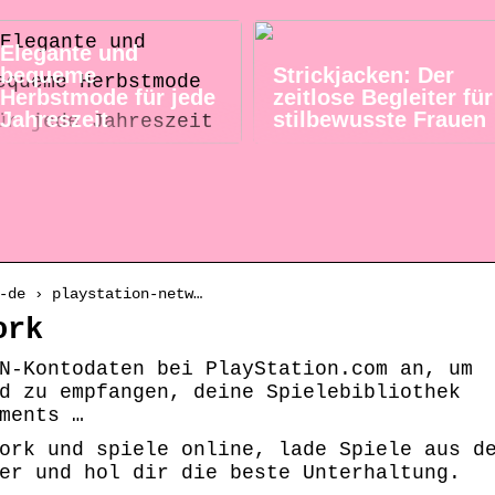
Elegante und
bequeme
Strickjacken: Der
Herbstmode für jede
zeitlose Begleiter für
Jahreszeit
stilbewusste Frauen
-de › playstation-netw…
ork
N-Kontodaten bei PlayStation.com an, um
d zu empfangen, deine Spielebibliothek
ments …
ork und spiele online, lade Spiele aus d
er und hol dir die beste Unterhaltung.