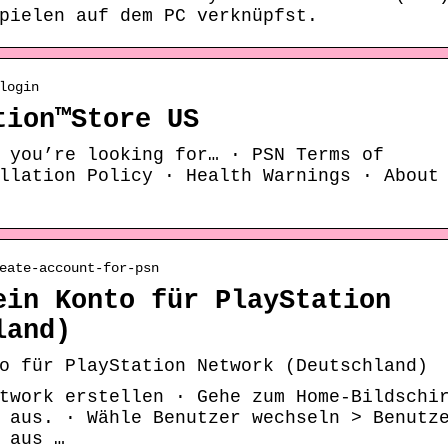
pielen auf dem PC verknüpfst.
login
tion™Store US
 you’re looking for… · PSN Terms of
llation Policy · Health Warnings · About
eate-account-for-psn
ein Konto für PlayStation
land)
o für PlayStation Network (Deutschland)
twork erstellen · Gehe zum Home-Bildschi
 aus. · Wähle Benutzer wechseln > Benutz
 aus …