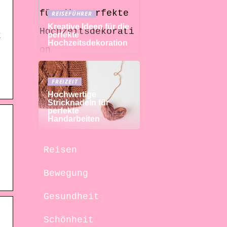
REISEFÜHRER
Kreative Ideen für die
perfekte
k
Hochzeitsdekoration
FREIZEIT
Hochwertige
Stricknadeln für
perfekte
Handarbeiten
Reisen
Bewegung
Gesundheit
Schönheit