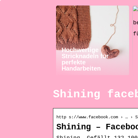
Hochwertige
Stricknadeln für
perfekte
Handarbeiten
Shining face
http s://www.facebook.com › … › S
Shining – Facebo