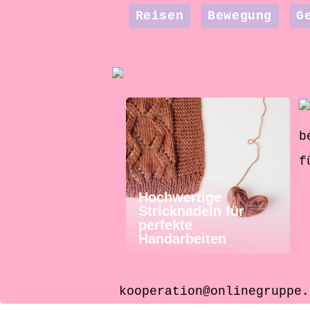
Reisen
Bewegung
G
Hochwertige
Stricknadeln für
perfekte
Handarbeiten
kooperation@onlinegruppe.