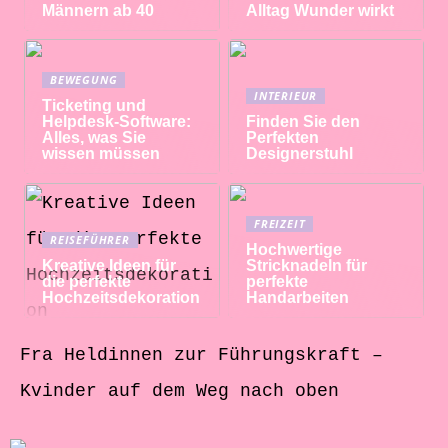
Männern ab 40
Alltag Wunder wirkt
BEWEGUNG
INTERIEUR
Ticketing und
Helpdesk-Software:
Finden Sie den
Alles, was Sie
Perfekten
wissen müssen
Designerstuhl
FREIZEIT
REISEFÜHRER
Hochwertige
Kreative Ideen für
Stricknadeln für
die perfekte
perfekte
Hochzeitsdekoration
Handarbeiten
Fra Heldinnen zur Führungskraft –
Kvinder auf dem Weg nach oben