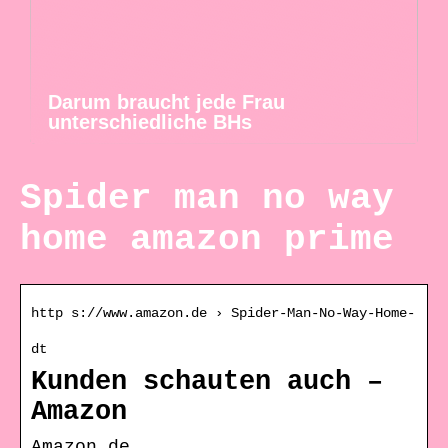
Darum braucht jede Frau
unterschiedliche BHs
Spider man no way
home amazon prime
http s://www.amazon.de › Spider-Man-No-Way-Home-
dt
Kunden schauten auch –
Amazon
Amazon.de