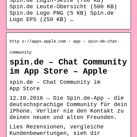
Spin.de Login-Seite (700 KB)
Spin.de Leute-Übersicht (500 KB)
Spin.de Logo PNG (5 KB) Spin.de
Logo EPS (250 KB) …
http s://apps.apple.com › app › spin-de-chat-
community
spin.de – Chat Community
im App Store – Apple
‎spin.de – Chat Community im
App Store
12.10.2016 — Die Spin.de-App – die
deutschsprachige Community für dein
iPhone. Verlier nie den Kontakt zu
deinen neuen und alten Freunden.
Lies Rezensionen, vergleiche
Kundenbewertungen, sieh dir