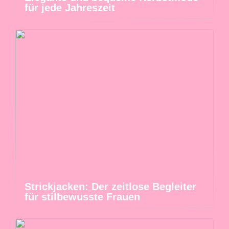
für jede Jahreszeit
Strickjacken: Der zeitlose Begleiter
für stilbewusste Frauen