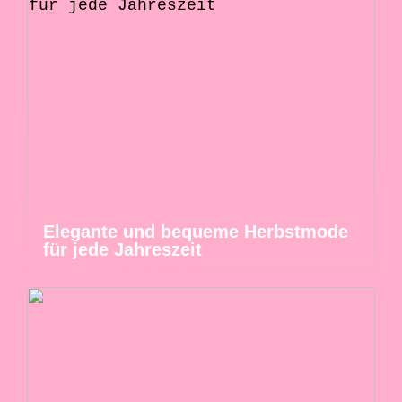
Elegante und bequeme Herbstmode
für jede Jahreszeit