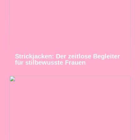
Strickjacken: Der zeitlose Begleiter
für stilbewusste Frauen