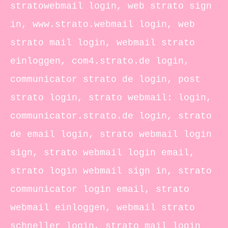
stratowebmail login, web strato sign
in, www.strato.webmail login, web
strato mail login, webmail strato
einloggen, com4.strato.de login,
communicator strato de login, post
strato login, strato webmail: login,
communicator.strato.de login, strato
de email login, strato webmail login
sign, strato webmail login email,
strato login webmail sign in, strato
communicator login email, strato
webmail einloggen, webmail strato
schneller login, strato mail login