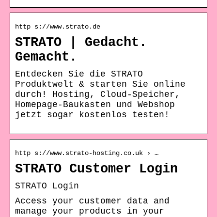
http s://www.strato.de
STRATO | Gedacht.
Gemacht.
Entdecken Sie die STRATO
Produktwelt & starten Sie online
durch! Hosting, Cloud-Speicher,
Homepage-Baukasten und Webshop
jetzt sogar kostenlos testen!
http s://www.strato-hosting.co.uk › …
STRATO Customer Login
STRATO Login
Access your customer data and
manage your products in your