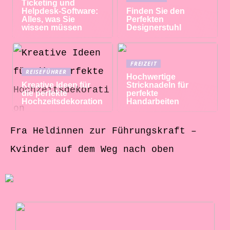
Ticketing und
Helpdesk-Software:
Finden Sie den
Alles, was Sie
Perfekten
wissen müssen
Designerstuhl
FREIZEIT
REISEFÜHRER
Hochwertige
Kreative Ideen für
Stricknadeln für
die perfekte
perfekte
Hochzeitsdekoration
Handarbeiten
Fra Heldinnen zur Führungskraft –
Kvinder auf dem Weg nach oben