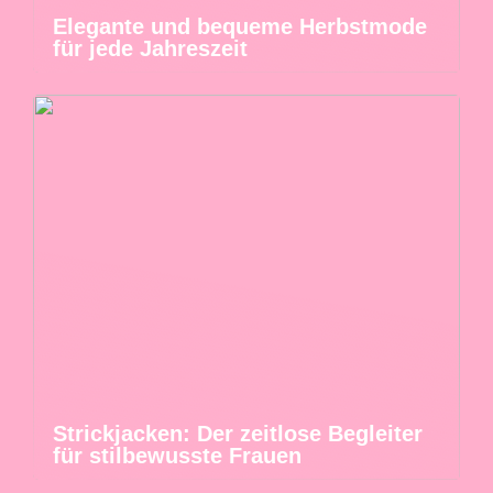
Elegante und bequeme Herbstmode
für jede Jahreszeit
Strickjacken: Der zeitlose Begleiter
für stilbewusste Frauen