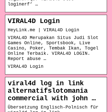
loginerf’ …
VIRAL4D Login
HeyLink.me | VIRAL4D Login
VIRAL4D Merupakan Situs Judi Slot
Games Online, Sportsbook, Live
Casino, Poker, Tembak Ikan, Togel
Online Terbaik. VIRAL4D LOGIN.
Report abuse …
VIRAL4D Login
viral4d log in link
alternatifslotomania
commercial with john …
Übersetzung Englisch-Polnisch für