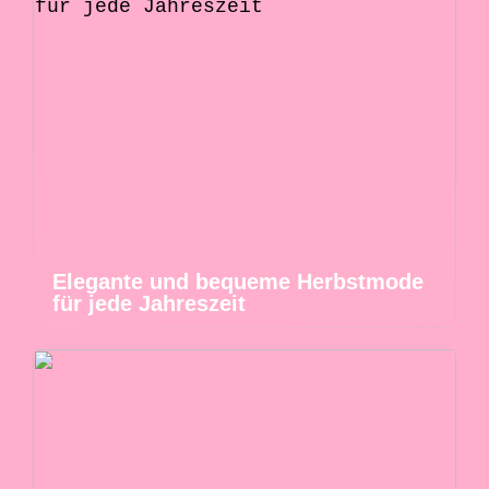
Elegante und bequeme Herbstmode
für jede Jahreszeit