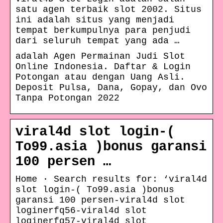
satu agen terbaik slot 2002. Situs
ini adalah situs yang menjadi
tempat berkumpulnya para penjudi
dari seluruh tempat yang ada …
adalah Agen Permainan Judi Slot
Online Indonesia. Daftar & Login
Potongan atau dengan Uang Asli.
Deposit Pulsa, Dana, Gopay, dan Ovo
Tanpa Potongan 2022
viral4d slot login-(
To99.asia )bonus garansi
100 persen …
Home · Search results for: ‘viral4d
slot login-( To99.asia )bonus
garansi 100 persen-viral4d slot
loginerfq56-viral4d slot
loginerfq57-viral4d slot