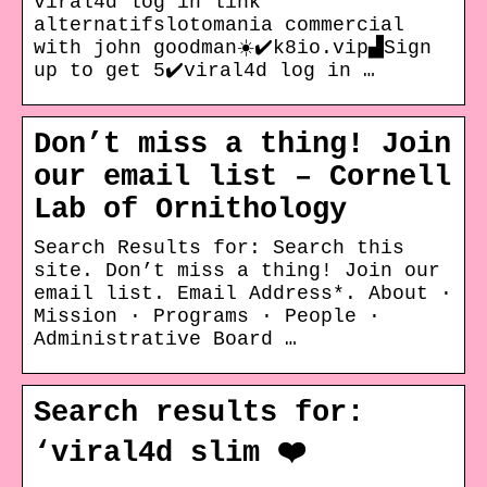
viral4d log in link
alternatifslotomania commercial
with john goodman☀️✔️k8io.vip▟Sign
up to get 5✔️viral4d log in …
Don’t miss a thing! Join
our email list – Cornell
Lab of Ornithology
Search Results for: Search this
site. Don’t miss a thing! Join our
email list. Email Address*. About ·
Mission · Programs · People ·
Administrative Board …
Search results for:
‘viral4d slim ❤️