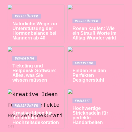
REISEFÜHRER
REISEFÜHRER
Natürliche Wege zur
Unterstützung der
Rosen kaufen: Wie
Hormonbalance bei
ein Strauß Worte im
Männern ab 40
Alltag Wunder wirkt
BEWEGUNG
INTERIEUR
Ticketing und
Helpdesk-Software:
Finden Sie den
Alles, was Sie
Perfekten
wissen müssen
Designerstuhl
FREIZEIT
REISEFÜHRER
Hochwertige
Kreative Ideen für
Stricknadeln für
die perfekte
perfekte
Hochzeitsdekoration
Handarbeiten