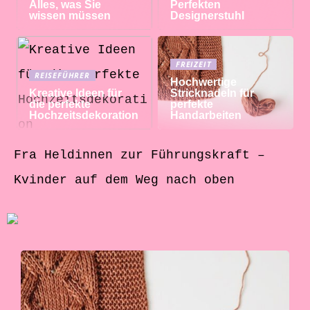
Alles, was Sie
Perfekten
wissen müssen
Designerstuhl
FREIZEIT
REISEFÜHRER
Hochwertige
Kreative Ideen für
Stricknadeln für
die perfekte
perfekte
Hochzeitsdekoration
Handarbeiten
Fra Heldinnen zur Führungskraft –
Kvinder auf dem Weg nach oben