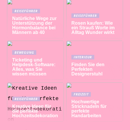
REISEFÜHRER
REISEFÜHRER
Natürliche Wege zur
Unterstützung der
Rosen kaufen: Wie
Hormonbalance bei
ein Strauß Worte im
Männern ab 40
Alltag Wunder wirkt
BEWEGUNG
INTERIEUR
Ticketing und
Helpdesk-Software:
Finden Sie den
Alles, was Sie
Perfekten
wissen müssen
Designerstuhl
FREIZEIT
REISEFÜHRER
Hochwertige
Kreative Ideen für
Stricknadeln für
die perfekte
perfekte
Hochzeitsdekoration
Handarbeiten