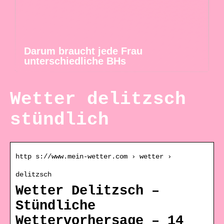
Darum braucht jede Frau
unterschiedliche BHs
Wetter delitzsch
stündlich
http s://www.mein-wetter.com › wetter ›
delitzsch
Wetter Delitzsch –
Stündliche
Wettervorhersage – 14