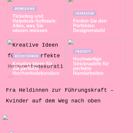
BEWEGUNG
INTERIEUR
Ticketing und
Helpdesk-Software:
Finden Sie den
Alles, was Sie
Perfekten
wissen müssen
Designerstuhl
FREIZEIT
REISEFÜHRER
Hochwertige
Kreative Ideen für
Stricknadeln für
die perfekte
perfekte
Hochzeitsdekoration
Handarbeiten
Fra Heldinnen zur Führungskraft –
Kvinder auf dem Weg nach oben