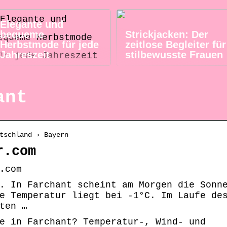
Elegante und
bequeme
Strickjacken: Der
Herbstmode für jede
zeitlose Begleiter für
Jahreszeit
stilbewusste Frauen
ant
tschland › Bayern
r.com
.com
. In Farchant scheint am Morgen die Sonn
e Temperatur liegt bei -1°C. Im Laufe de
ten …
e in Farchant? Temperatur-, Wind- und