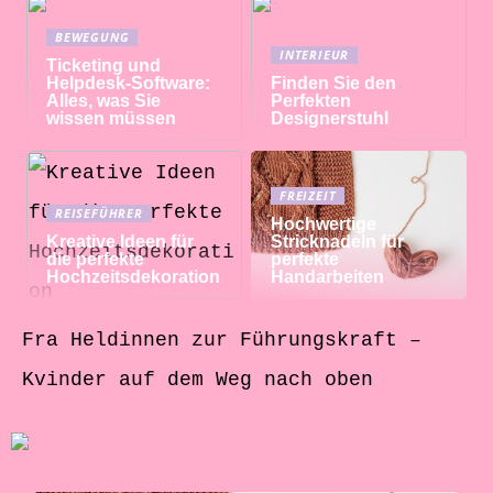
BEWEGUNG
INTERIEUR
Ticketing und
Helpdesk-Software:
Finden Sie den
Alles, was Sie
Perfekten
wissen müssen
Designerstuhl
FREIZEIT
REISEFÜHRER
Hochwertige
Kreative Ideen für
Stricknadeln für
die perfekte
perfekte
Hochzeitsdekoration
Handarbeiten
Fra Heldinnen zur Führungskraft –
Kvinder auf dem Weg nach oben