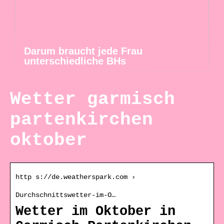
Darum braucht jede Frau
unterschiedliche BHs
Wetter garmisch
partenkirchen
oktober
http s://de.weatherspark.com ›
Durchschnittswetter-im-O…
Wetter im Oktober in