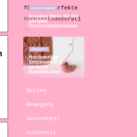
REISEFÜHRER
Kreative Ideen für die
perfekte
Hochzeitsdekoration
FREIZEIT
n
Hochwertige
Stricknadeln für
perfekte
Handarbeiten
Reisen
e
Bewegung
Gesundheit
Schönheit