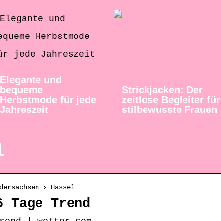
Elegante und
bequeme
Strickjacken: Der
Herbstmode für jede
zeitlose Begleiter für
Jahreszeit
stilbewusste Frauen
l
dersachsen › Hassel
6 Tage Trend