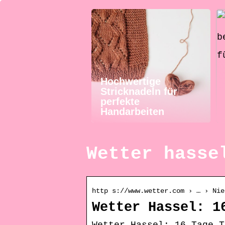
Hochwertige
Stricknadeln für
perfekte
Handarbeiten
Wetter hasse
http s://www.wetter.com › … › Nie
Wetter Hassel: 1