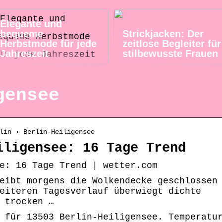
Elegante und
bequeme
Strickjacken: Der
Herbstmode für jede
zeitlose Begleiter für
Jahreszeit
stilbewusste Frauen
gensee
lin › Berlin-Heiligensee
iligensee: 16 Tage Trend
e: 16 Tage Trend | wetter.com
eibt morgens die Wolkendecke geschlossen
eiteren Tagesverlauf überwiegt dichte
 trocken …
 für 13503 Berlin-Heiligensee. Temperatu