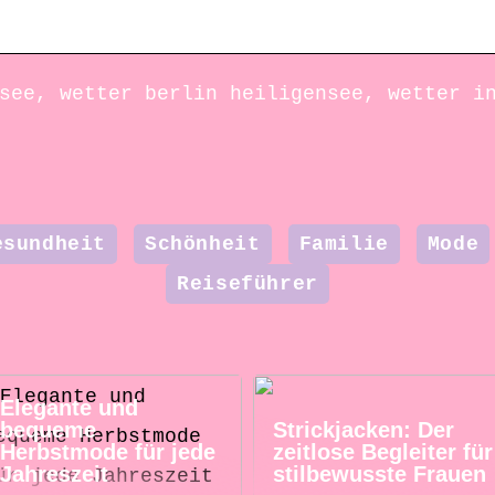
see, wetter berlin heiligensee, wetter i
esundheit
Schönheit
Familie
Mode
Reiseführer
Elegante und
bequeme
Strickjacken: Der
Herbstmode für jede
zeitlose Begleiter für
Jahreszeit
stilbewusste Frauen