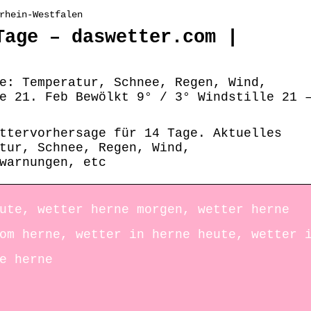
rhein-Westfalen
Tage – daswetter.com |
e: Temperatur, Schnee, Regen, Wind,
e 21. Feb Bewölkt 9° / 3° Windstille 21 
ttervorhersage für 14 Tage. Aktuelles
tur, Schnee, Regen, Wind,
warnungen, etc
ute, wetter herne morgen, wetter herne
om herne, wetter in herne heute, wetter 
e herne