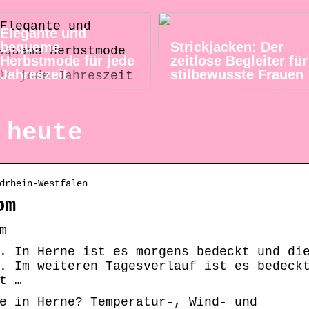
Elegante und
bequeme
Strickjacken: Der
Herbstmode für jede
zeitlose Begleiter für
Jahreszeit
stilbewusste Frauen
 heute
drhein-Westfalen
om
m
. In Herne ist es morgens bedeckt und di
. Im weiteren Tagesverlauf ist es bedeck
t …
e in Herne? Temperatur-, Wind- und