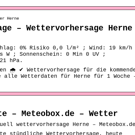
er Herne
age – Wettervorhersage Herne
hlag: 0% Risiko 0,0 l/m² ; Wind: 19 km/h
s W ; Sonnenschein: 0 Min 0 UV ;
21 hPa.
en 🌧️ ✔ Wettervorhersage für die kommend
e alle Wetterdaten für Herne für 1 Woche 
te – Meteobox.de – Wetter
uell wettervorhersage Herne – Meteobox.d
te stündliche Wettervorhersage, heute