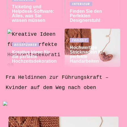
INTERIEUR
Ticketing und
Helpdesk-Software:
Finden Sie den
Alles, was Sie
Perfekten
wissen müssen
Designerstuhl
FREIZEIT
REISEFÜHRER
Hochwertige
Kreative Ideen für
Stricknadeln für
die perfekte
perfekte
Hochzeitsdekoration
Handarbeiten
Fra Heldinnen zur Führungskraft –
Kvinder auf dem Weg nach oben