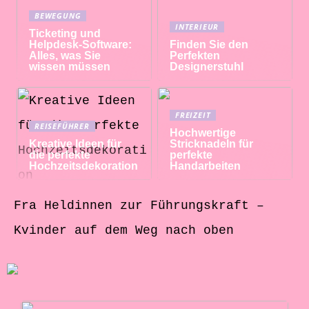
BEWEGUNG
INTERIEUR
Ticketing und
Helpdesk-Software:
Finden Sie den
Alles, was Sie
Perfekten
wissen müssen
Designerstuhl
FREIZEIT
REISEFÜHRER
Hochwertige
Kreative Ideen für
Stricknadeln für
die perfekte
perfekte
Hochzeitsdekoration
Handarbeiten
Fra Heldinnen zur Führungskraft –
Kvinder auf dem Weg nach oben