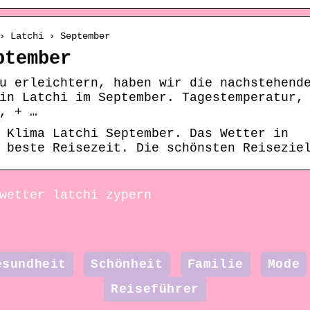
› Latchi › September
ptember
u erleichtern, haben wir die nachstehend
in Latchi im September. Tagestemperatur,
, + …
 Klima Latchi September. Das Wetter in
 beste Reisezeit. Die schönsten Reisezie
wetter latchi zypern
esundheit
Schönheit
Familie
Mode
Reiseführer