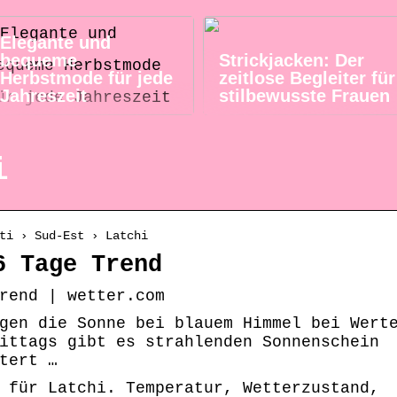
Elegante und
bequeme
Strickjacken: Der
Herbstmode für jede
zeitlose Begleiter für
Jahreszeit
stilbewusste Frauen
i
ti › Sud-Est › Latchi
6 Tage Trend
rend | wetter.com
gen die Sonne bei blauem Himmel bei Wert
ittags gibt es strahlenden Sonnenschein
tert …
 für Latchi. Temperatur, Wetterzustand,