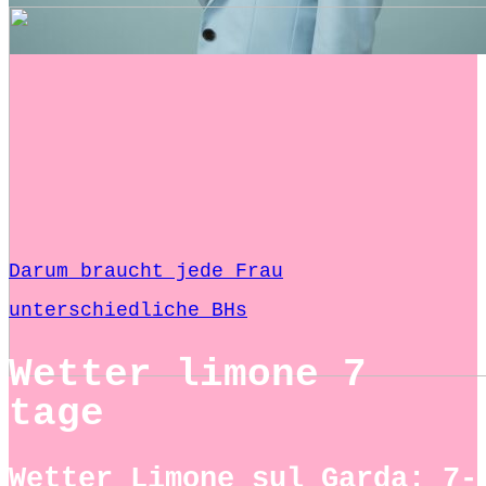
Darum braucht jede Frau
unterschiedliche BHs
Wetter limone 7
tage
Wetter Limone sul Garda: 7-