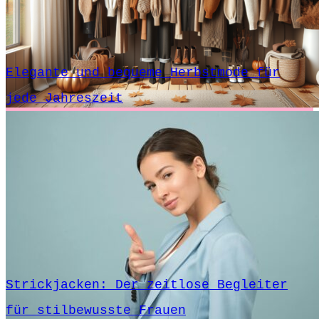
Elegante und bequeme Herbstmode für
jede Jahreszeit
Strickjacken: Der zeitlose Begleiter
für stilbewusste Frauen