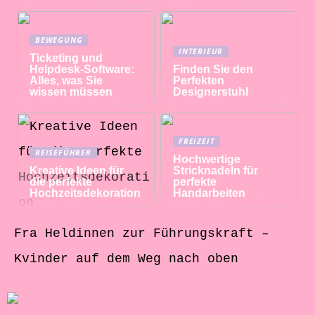
BEWEGUNG
INTERIEUR
Ticketing und
Helpdesk-Software:
Finden Sie den
Alles, was Sie
Perfekten
wissen müssen
Designerstuhl
FREIZEIT
REISEFÜHRER
Hochwertige
Kreative Ideen für
Stricknadeln für
die perfekte
perfekte
Hochzeitsdekoration
Handarbeiten
Fra Heldinnen zur Führungskraft –
Kvinder auf dem Weg nach oben