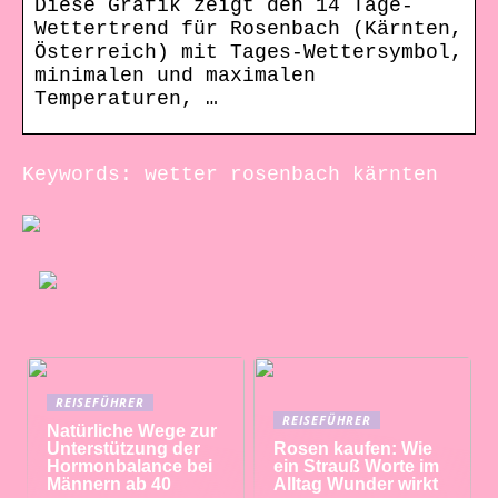
Diese Grafik zeigt den 14 Tage-
Wettertrend für Rosenbach (Kärnten,
Österreich) mit Tages-Wettersymbol,
minimalen und maximalen
Temperaturen, …
Keywords: wetter rosenbach kärnten
REISEFÜHRER
REISEFÜHRER
Natürliche Wege zur
Unterstützung der
Rosen kaufen: Wie
Hormonbalance bei
ein Strauß Worte im
Männern ab 40
Alltag Wunder wirkt