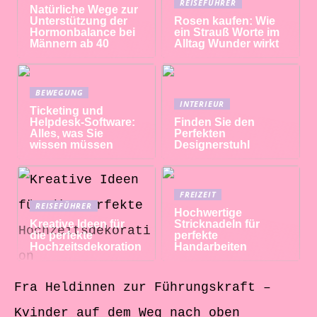
REISEFÜHRER
Natürliche Wege zur
Unterstützung der
Rosen kaufen: Wie
Hormonbalance bei
ein Strauß Worte im
Männern ab 40
Alltag Wunder wirkt
BEWEGUNG
INTERIEUR
Ticketing und
Helpdesk-Software:
Finden Sie den
Alles, was Sie
Perfekten
wissen müssen
Designerstuhl
FREIZEIT
REISEFÜHRER
Hochwertige
Kreative Ideen für
Stricknadeln für
die perfekte
perfekte
Hochzeitsdekoration
Handarbeiten
Fra Heldinnen zur Führungskraft –
Kvinder auf dem Weg nach oben