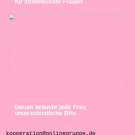
für stilbewusste Frauen
Darum braucht jede Frau
unterschiedliche BHs
kooperation@onlinegruppe.de