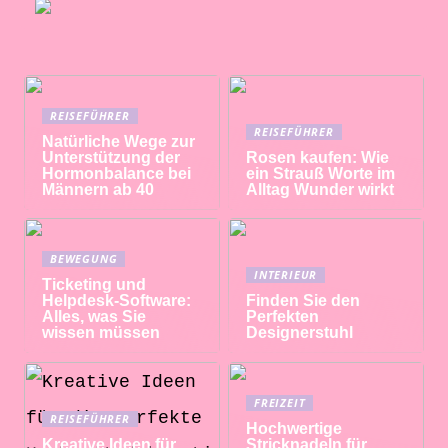
REISEFÜHRER
REISEFÜHRER
Natürliche Wege zur
Unterstützung der
Rosen kaufen: Wie
Hormonbalance bei
ein Strauß Worte im
Männern ab 40
Alltag Wunder wirkt
BEWEGUNG
INTERIEUR
Ticketing und
Helpdesk-Software:
Finden Sie den
Alles, was Sie
Perfekten
wissen müssen
Designerstuhl
FREIZEIT
REISEFÜHRER
Hochwertige
Kreative Ideen für
Stricknadeln für