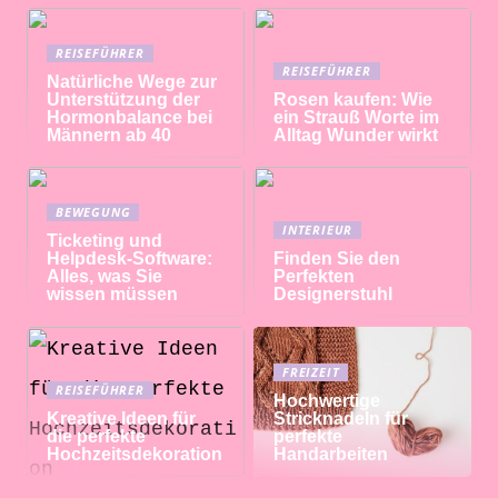
REISEFÜHRER
REISEFÜHRER
Natürliche Wege zur
Unterstützung der
Rosen kaufen: Wie
Hormonbalance bei
ein Strauß Worte im
Männern ab 40
Alltag Wunder wirkt
BEWEGUNG
INTERIEUR
Ticketing und
Helpdesk-Software:
Finden Sie den
Alles, was Sie
Perfekten
wissen müssen
Designerstuhl
FREIZEIT
REISEFÜHRER
Hochwertige
Kreative Ideen für
Stricknadeln für
die perfekte
perfekte
Hochzeitsdekoration
Handarbeiten