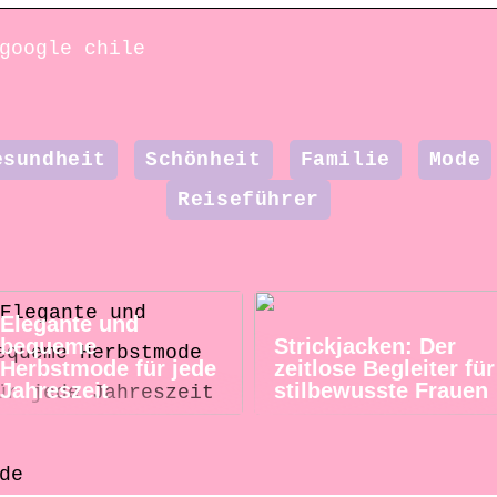
google chile
esundheit
Schönheit
Familie
Mode
Reiseführer
Elegante und
bequeme
Strickjacken: Der
Herbstmode für jede
zeitlose Begleiter für
Jahreszeit
stilbewusste Frauen
de