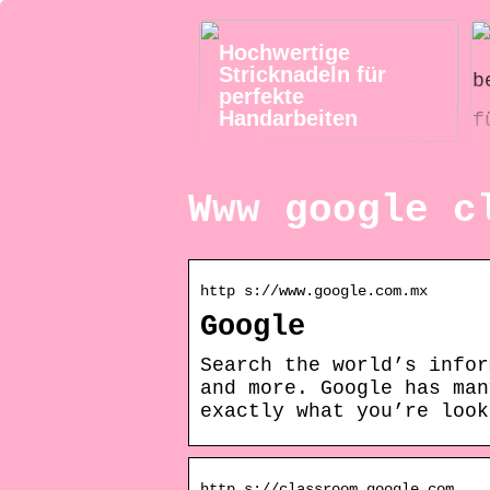
Hochwertige
Stricknadeln für
perfekte
Handarbeiten
Www google c
http s://www.google.com.mx
Google
Search the world’s infor
and more. Google has man
exactly what you’re look
http s://classroom.google.com