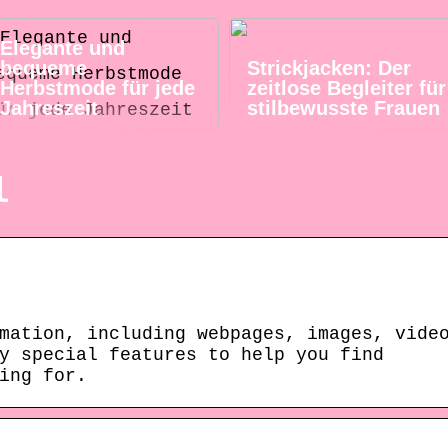
Elegante und
bequeme
Strickjacken: Der
Herbstmode für jede
zeitlose Begleiter für
Jahreszeit
stilbewusste Frauen
l
mation, including webpages, images, vide
y special features to help you find
ing for.