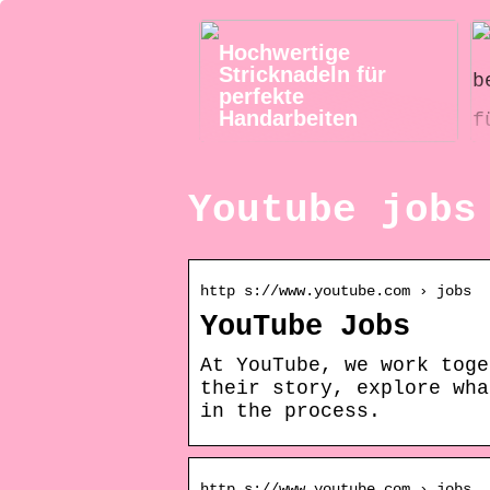
Hochwertige
Stricknadeln für
perfekte
Handarbeiten
Youtube jobs
http s://www.youtube.com › jobs
YouTube Jobs
At YouTube, we work toge
their story, explore wha
in the process.
http s://www.youtube.com › jobs