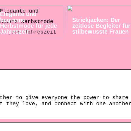
Elegante und
bequeme
Strickjacken: Der
Herbstmode für jede
zeitlose Begleiter für
Jahreszeit
stilbewusste Frauen
ther to give everyone the power to share
t they love, and connect with one anothe