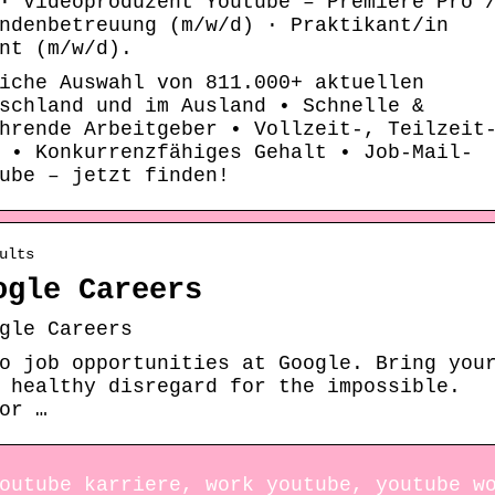
· Videoproduzent Youtube – Premiere Pro 
ndenbetreuung (m/w/d) · Praktikant/in
nt (m/w/d).
iche Auswahl von 811.000+ aktuellen
schland und im Ausland • Schnelle &
hrende Arbeitgeber • Vollzeit-, Teilzeit
 • Konkurrenzfähiges Gehalt • Job-Mail-
ube – jetzt finden!
ults
ogle Careers
gle Careers
o job opportunities at Google. Bring you
 healthy disregard for the impossible.
or …
outube karriere, work youtube, youtube w