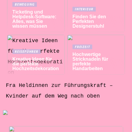
BEWEGUNG
INTERIEUR
Ticketing und
Helpdesk-Software:
Finden Sie den
Alles, was Sie
Perfekten
wissen müssen
Designerstuhl
FREIZEIT
REISEFÜHRER
Hochwertige
Kreative Ideen für
Stricknadeln für
die perfekte
perfekte
Hochzeitsdekoration
Handarbeiten
Fra Heldinnen zur Führungskraft –
Kvinder auf dem Weg nach oben