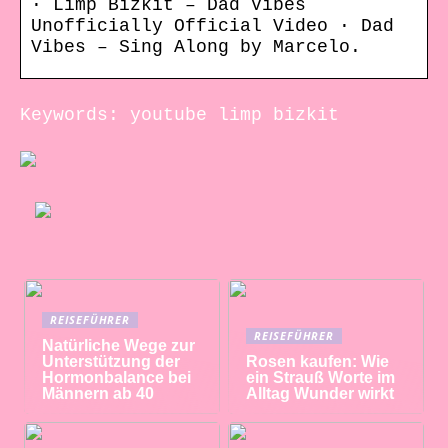
· Limp Bizkit – Dad Vibes
Unofficially Official Video · Dad
Vibes – Sing Along by Marcelo.
Keywords: youtube limp bizkit
REISEFÜHRER
REISEFÜHRER
Natürliche Wege zur
Unterstützung der
Rosen kaufen: Wie
Hormonbalance bei
ein Strauß Worte im
Männern ab 40
Alltag Wunder wirkt